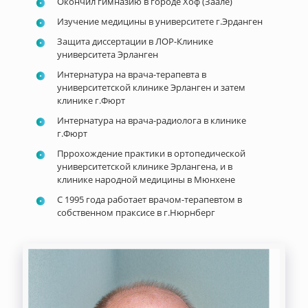
Окончил гимназию в городе Хоф (Заале)
Изучение медицины в университете г.Эрданген
Защита диссертации в ЛОР-Клинике
университета Эрланген
Интернатура на врача-терапевта в
университетской клинике Эрланген и затем
клинике г.Фюрт
Интернатура на врача-радиолога в клинике
г.Фюрт
Пррохождение практики в ортопедической
университетской клинике Эрлангена, и в
клинике народной медицины в Мюнхене
С 1995 года работает врачом-терапевтом в
собственном праксисе в г.Нюрнберг